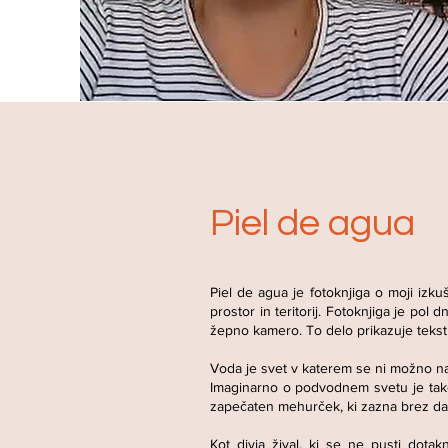
Piel de agua
Piel de agua je fotoknjiga o moji izk
prostor in teritorij. Fotoknjiga je po
žepno kamero. To delo prikazuje tekstur
Voda je svet v katerem se ni možno nase
Imaginarno o podvodnem svetu je tako 
zapečaten mehurček, ki zazna brez da 
Kot divja žival, ki se ne pusti dota