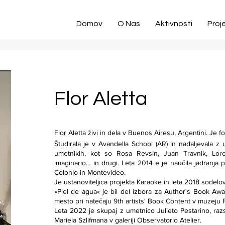
Domov
O Nas
Aktivnosti
Proje
Flor Aletta
Flor Aletta živi in dela v Buenos Airesu, Argentini. Je f
Študirala je v Avandella School (AR) in nadaljevala z 
umetnikih, kot so Rosa Revsin, Juan Travnik, Lor
imaginario… in drugi. Leta 2014 e je naučila jadranja p
Colonio in Montevideo.
Je ustanoviteljica projekta Karaoke in leta 2018 sodelo
»Piel de agua« je bil del izbora za Author's Book Awar
mesto pri natečaju 9th artists' Book Content v muzeju 
Leta 2022 je skupaj z umetnico Julieto Pestarino, razs
Mariela Szlifmana v galeriji Observatorio Atelier.