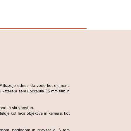
. Prikazuje odnos do vode kot element,
pri katerem sem uporabila 35 mm film in
nano in skrivnostno.
luje kot leča objektiva in kamera, kot
topom, pogledom in gravitacijo. S tem