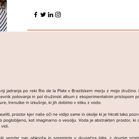
ušnji jadranja po reki Rio de la Plata v Brazilskem morju z mojo družino
l dnevnik potovanja in pol družinski album z eksperimentalnim pristopom 
e, trenutke in izkušnje, ki jih dobimo v stiku z vodo.
liti, prostor kjer naše oči ne vidijo same in okolje ki je hkrati tako poz
poglobljeno, kot imaginarno o vesolju. Voda je abstrakten prostor, ki de
vidi.
kniti vendar nas obkroža in spreminja v drugačna bitja, z drugim pris