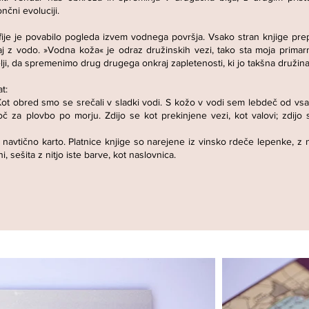
čni evoluciji.
ije je povabilo pogleda izvem vodnega površja. Vsako stran knjige prep
j z vodo. »Vodna koža« je odraz družinskih vezi, tako sta moja primarn
elji, da spremenimo drug drugega onkraj zapletenosti, ki jo takšna družina
t:
. Kot obred smo se srečali v sladki vodi. S kožo v vodi sem lebdeč od vs
oč za plovbo po morju. Zdijo se kot prekinjene vezi, kot valovi; zdijo
no navtično karto. Platnice knjige so narejene iz vinsko rdeče lepenke, 
i, sešita z nitjo iste barve, kot naslovnica.