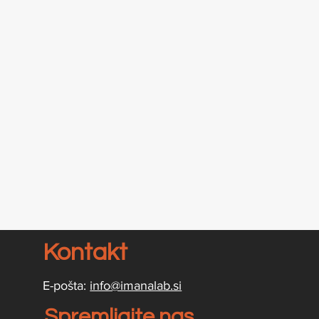
Kontakt
E-pošta:
info@imanalab.si
Spremljajte nas