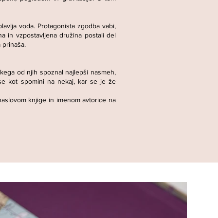
lavlja voda. Protagonista zgodba vabi,
a in vzpostavljena družina postali del
 prinaša.
akega od njih spoznal najlepši nasmeh,
 se kot spomini na nekaj, kar se je že
z naslovom knjige in imenom avtorice na