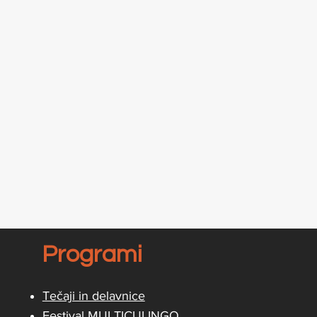
Programi
Tečaji in delavnice
Festival MULTICULINGO