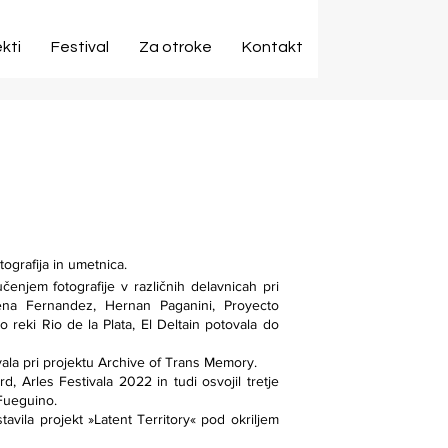
kti
Festival
Za otroke
Kontakt
otografija in umetnica.
učenjem fotografije v različnih delavnicah pri
ena Fernandez, Hernan Paganini, Proyecto
o reki Rio de la Plata, El Deltain potovala do
vala pri projektu Archive of Trans Memory.
d, Arles Festivala 2022 in tudi osvojil tretje
Fueguino.
tavila projekt »Latent Territory« pod okriljem