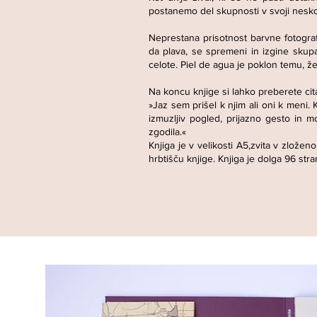
postanemo del skupnosti v svoji neskon
Neprestana prisotnost barvne fotograf
da plava, se spremeni in izgine skupa
celote. Piel de agua je poklon temu, ž
Na koncu knjige si lahko preberete cita
»Jaz sem prišel k njim ali oni k meni
izmuzljiv pogled, prijazno gesto in m
zgodila.«
Knjiga je v velikosti A5,zvita v zlože
hrbtišču knjige. Knjiga je dolga 96 stran